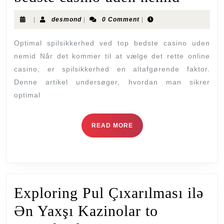
|
desmond
|
0 Comment
|
Optimal spilsikkerhed ved top bedste casino uden
nemid Når det kommer til at vælge det rette online
casino, er spilsikkerhed en altafgørende faktor.
Denne artikel undersøger, hvordan man sikrer
optimal
READ MORE
Exploring Pul Çıxarılması ilə
Ən Yaxşı Kazinolar to