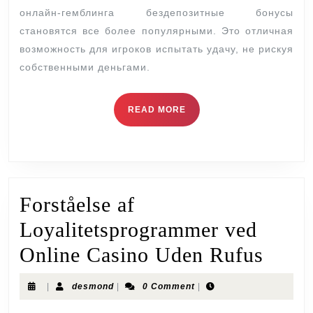
онлайн-гемблинга бездепозитные бонусы
становятся все более популярными. Это отличная
возможность для игроков испытать удачу, не рискуя
собственными деньгами.
READ MORE
Forståelse af
Loyalitetsprogrammer ved
Online Casino Uden Rufus
|
desmond
|
0 Comment
|