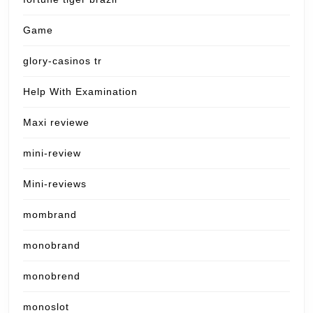
Game
glory-casinos tr
Help With Examination
Maxi reviewe
mini-review
Mini-reviews
mombrand
monobrand
monobrend
monoslot