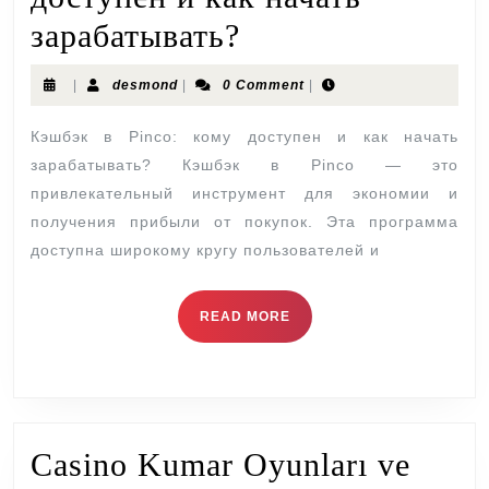
зарабатывать?
|
desmond
|
0 Comment
|
Кэшбэк в Pinco: кому доступен и как начать
зарабатывать? Кэшбэк в Pinco — это
привлекательный инструмент для экономии и
получения прибыли от покупок. Эта программа
доступна широкому кругу пользователей и
READ MORE
Casino Kumar Oyunları ve