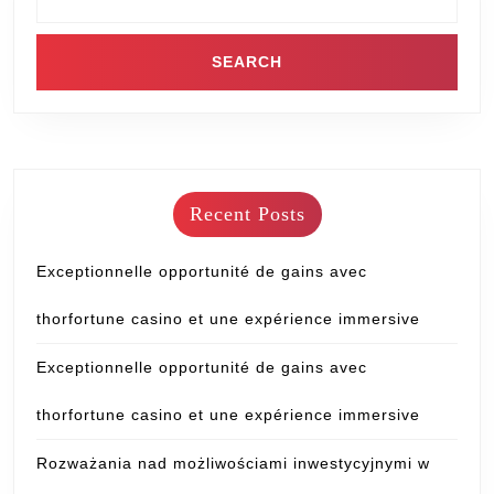
Recent Posts
Exceptionnelle opportunité de gains avec
thorfortune casino et une expérience immersive
Exceptionnelle opportunité de gains avec
thorfortune casino et une expérience immersive
Rozważania nad możliwościami inwestycyjnymi w