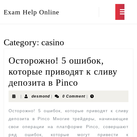
Exam Help Online
Category:
casino
Осторожно! 5 ошибок,
которые приводят к сливу
депозита в Pinco
|
desmond
|
0 Comment
|
Осторожно! 5 ошибок, которые приводят к сливу
депозита в Pinco Многие трейдеры, начинающие
свои операции на платформе Pinco, совершают
ряд ошибок, которые могут привести к