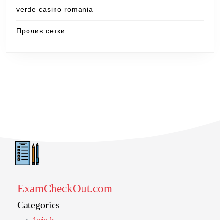
verde casino romania
Пролив сетки
ExamCheckOut.com
Categories
1win fr