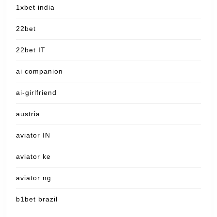
1xbet india
22bet
22bet IT
ai companion
ai-girlfriend
austria
aviator IN
aviator ke
aviator ng
b1bet brazil