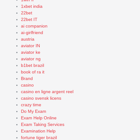
1xbet india
22bet
22bet IT
ai companion
ai-girlfriend
austria
aviator IN
aviator ke
aviator ng
b1bet brazil
book of ra it
Brand
casino
casino en ligne argent reel
casino svensk licens
crazy time
Do My Exam
Exam Help Online
Exam Taking Services
Examination Help
fortune tiger brazil