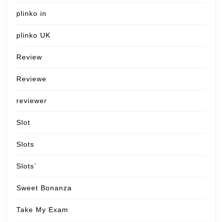
plinko in
plinko UK
Review
Reviewe
reviewer
Slot
Slots
Slots`
Sweet Bonanza
Take My Exam