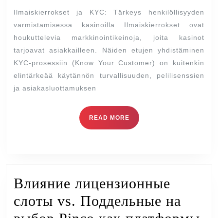
Ilmaiskierrokset ja KYC: Tärkeys henkilöllisyyden
varmistamisessa kasinoilla Ilmaiskierrokset ovat
houkuttelevia markkinointikeinoja, joita kasinot
tarjoavat asiakkailleen. Näiden etujen yhdistäminen
KYC-prosessiin (Know Your Customer) on kuitenkin
elintärkeää käytännön turvallisuuden, pelilisenssien
ja asiakasluottamuksen
READ MORE
Влияние лицензионные
слоты vs. Поддельные на