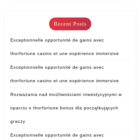
Recent Posts
Exceptionnelle opportunité de gains avec
thorfortune casino et une expérience immersive
Exceptionnelle opportunité de gains avec
thorfortune casino et une expérience immersive
Rozważania nad możliwościami inwestycyjnymi w
oparciu o thorfortune bonus dla początkujących
graczy
Exceptionnelle opportunité de gains avec