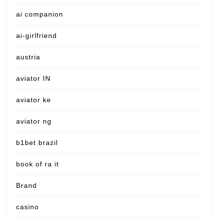
ai companion
ai-girlfriend
austria
aviator IN
aviator ke
aviator ng
b1bet brazil
book of ra it
Brand
casino