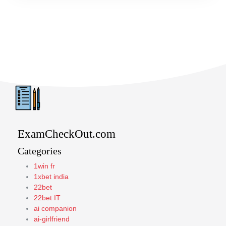
ExamCheckOut.com
Categories
1win fr
1xbet india
22bet
22bet IT
ai companion
ai-girlfriend