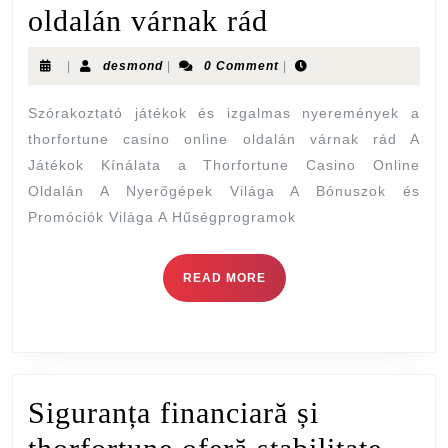
oldalán várnak rád
|
desmond
|
0 Comment
|
Szórakoztató játékok és izgalmas nyeremények a
thorfortune casino online oldalán várnak rád A
Játékok Kínálata a Thorfortune Casino Online
Oldalán A Nyerőgépek Világa A Bónuszok és
Promóciók Világa A Hűségprogramok
READ MORE
Siguranța financiară și