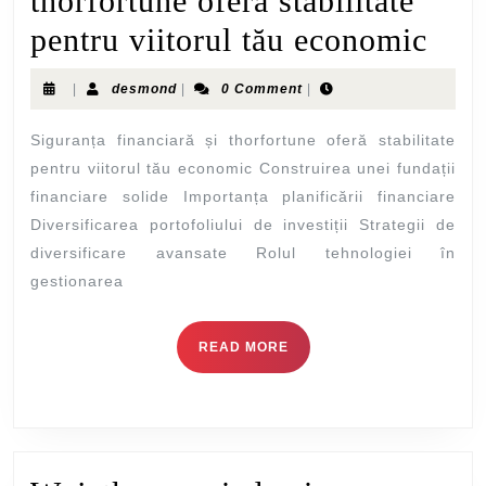
thorfortune oferă stabilitate
pentru viitorul tău economic
|
desmond
|
0 Comment
|
Siguranța financiară și thorfortune oferă stabilitate
pentru viitorul tău economic Construirea unei fundații
financiare solide Importanța planificării financiare
Diversificarea portofoliului de investiții Strategii de
diversificare avansate Rolul tehnologiei în
gestionarea
READ MORE