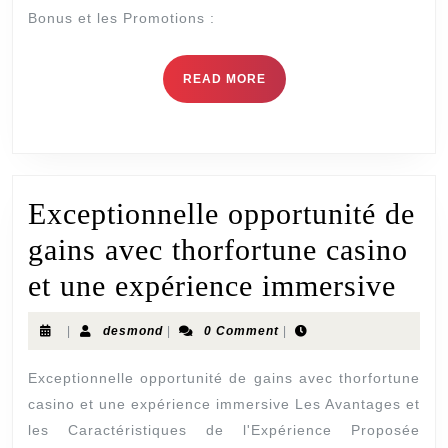
Bonus et les Promotions :
READ MORE
Exceptionnelle opportunité de
gains avec thorfortune casino
et une expérience immersive
|
desmond
|
0 Comment
|
Exceptionnelle opportunité de gains avec thorfortune
casino et une expérience immersive Les Avantages et
les Caractéristiques de l'Expérience Proposée