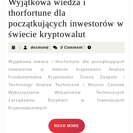
Wyjątkowa wiedza i
thorfortune dla
początkujących inwestorów w
świecie kryptowalut
|
desmond
|
0 Comment
|
Wyjątkowa wiedza i thorfortune dla początkujących
inwestorów w świecie kryptowalut Analiza
Fundamentalna Kryptowalut Ocena Zespołu i
Technologii Analiza Techniczna i Wzorce Cenowe
Wykorzystanie Wskaźników Technicznych
Zarządzanie Ryzykiem w Inwestycjach
Kryptowalutowych
READ MORE